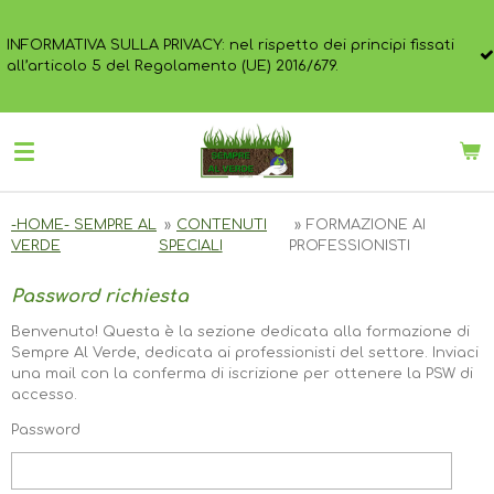
Vai
Il Blog di
al
A SULLA PRIVACY: nel rispetto dei principi fissati
nessun cas
contenuto
lo 5 del Regolamento (UE) 2016/679.
vostro no
principale
-HOME- SEMPRE AL
»
CONTENUTI
»
FORMAZIONE AI
VERDE
SPECIALI
PROFESSIONISTI
Password richiesta
Benvenuto! Questa è la sezione dedicata alla formazione di
Sempre Al Verde, dedicata ai professionisti del settore. Inviaci
una mail con la conferma di iscrizione per ottenere la PSW di
accesso.
Password