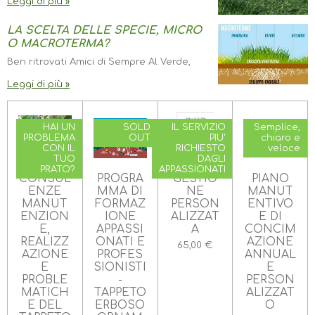
Leggi di più »
LA SCELTA DELLE SPECIE, MICRO
O MACROTERMA?
Ben ritrovati Amici di Sempre Al Verde,
Leggi di più »
HAI UN
SOLD
IL SERVIZIO
Semplice,
PROBLEMA
OUT
PIU'
chiaro e
CON IL
RICHIESTO
veloce
TUO
DAGLI
PRATO?
APPASSIONATI
CONSUL
PROGRA
GESTIO
PIANO
ENZE
MMA DI
NE
MANUT
MANUT
FORMAZ
PERSON
ENTIVO
ENZION
IONE
ALIZZAT
E DI
E,
APPASSI
A
CONCIM
REALIZZ
ONATI E
AZIONE
65,00 €
AZIONE
PROFES
ANNUAL
E
SIONISTI
E
PROBLE
-
PERSON
MATICH
TAPPETO
ALIZZAT
E DEL
ERBOSO
O