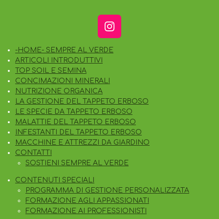
C
E
I
B
N
O
-HOME- SEMPRE AL VERDE
S
O
ARTICOLI INTRODUTTIVI
T
K
TOP SOIL E SEMINA
A
CONCIMAZIONI MINERALI
G
NUTRIZIONE ORGANICA
R
LA GESTIONE DEL TAPPETO ERBOSO
A
LE SPECIE DA TAPPETO ERBOSO
M
MALATTIE DEL TAPPETO ERBOSO
INFESTANTI DEL TAPPETO ERBOSO
MACCHINE E ATTREZZI DA GIARDINO
CONTATTI
SOSTIENI SEMPRE AL VERDE
CONTENUTI SPECIALI
PROGRAMMA DI GESTIONE PERSONALIZZATA
FORMAZIONE AGLI APPASSIONATI
FORMAZIONE AI PROFESSIONISTI