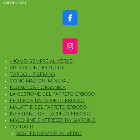
verde.com
F
A
C
E
I
B
N
O
-HOME- SEMPRE AL VERDE
S
O
ARTICOLI INTRODUTTIVI
T
K
TOP SOIL E SEMINA
A
CONCIMAZIONI MINERALI
G
NUTRIZIONE ORGANICA
R
LA GESTIONE DEL TAPPETO ERBOSO
A
LE SPECIE DA TAPPETO ERBOSO
M
MALATTIE DEL TAPPETO ERBOSO
INFESTANTI DEL TAPPETO ERBOSO
MACCHINE E ATTREZZI DA GIARDINO
CONTATTI
SOSTIENI SEMPRE AL VERDE