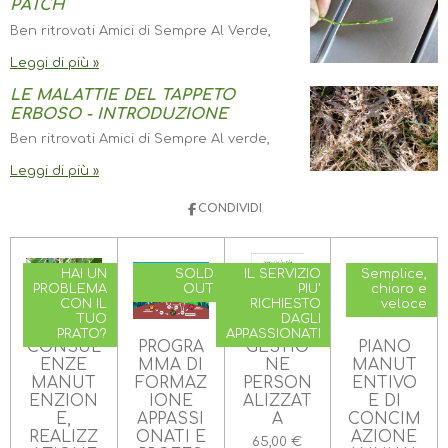
PATCH
Ben ritrovati Amici di Sempre Al Verde,
Leggi di più »
LE MALATTIE DEL TAPPETO
ERBOSO - INTRODUZIONE
Ben ritrovati Amici di Sempre Al verde,
Leggi di più »
CONDIVIDI
HAI UN
SOLD
IL SERVIZIO
Semplice,
PROBLEMA
OUT
PIU'
chiaro e
CON IL
RICHIESTO
veloce
TUO
DAGLI
PRATO?
APPASSIONATI
CONSUL
PROGRA
GESTIO
PIANO
ENZE
MMA DI
NE
MANUT
MANUT
FORMAZ
PERSON
ENTIVO
ENZION
IONE
ALIZZAT
E DI
E,
APPASSI
A
CONCIM
REALIZZ
ONATI E
AZIONE
65,00 €