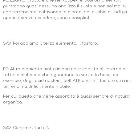
PC: Esatto, il fatto è che nei tappeti erbosi ornamentali,
purtroppo quasi nessuno analizza il suolo e non sai mai su
che terreno stai coltivando la pianta, nel dubbio quindi gli
apporti, senza eccedere, sono consigliati.
SAV: Poi abbiamo il terzo elemento, il fosforo.
PC: Altro elemento molto importante che sta all'interno di
tutte le molecole che riguardano la vita, alla base, ad
esempio, degli acid nucleici, dell ATP, anche il fosforo sta nel
terreno ma difficilmente mobile.
Per cui quello che viene assorbito è quasi sempre di natura
organica.
SAV: Concime starter?