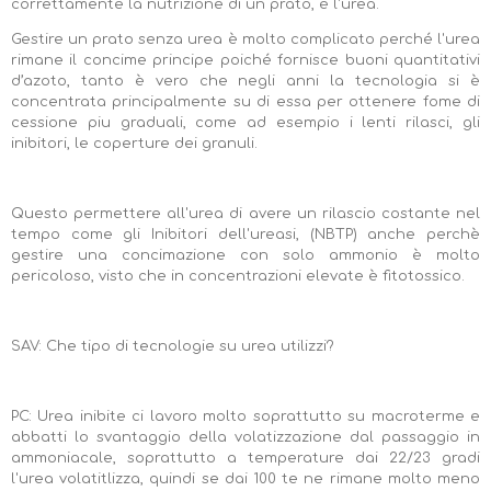
correttamente la nutrizione di un prato, è l'urea.
Gestire un prato senza urea è molto complicato perché l'urea
rimane il concime principe poiché fornisce buoni quantitativi
d’azoto, tanto è vero che negli anni la tecnologia si è
concentrata principalmente su di essa per ottenere fome di
cessione piu graduali, come ad esempio i lenti rilasci, gli
inibitori, le coperture dei granuli.
Questo permettere all'urea di avere un rilascio costante nel
tempo come gli Inibitori dell'ureasi, (NBTP) anche perchè
gestire una concimazione con solo ammonio è molto
pericoloso, visto che in concentrazioni elevate è fitotossico.
SAV: Che tipo di tecnologie su urea utilizzi?
PC: Urea inibite ci lavoro molto soprattutto su macroterme e
abbatti lo svantaggio della volatizzazione dal passaggio in
ammoniacale, soprattutto a temperature dai 22/23 gradi
l'urea volatitlizza, quindi se dai 100 te ne rimane molto meno