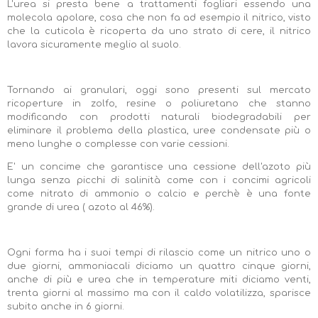
L'urea si presta bene a trattamenti fogliari essendo una
molecola apolare, cosa che non fa ad esempio il nitrico, visto
che la cuticola è ricoperta da uno strato di cere, il nitrico
lavora sicuramente meglio al suolo.
Tornando ai granulari, oggi sono presenti sul mercato
ricoperture in zolfo, resine o poliuretano che stanno
modificando con prodotti naturali biodegradabili per
eliminare il problema della plastica, uree condensate più o
meno lunghe o complesse con varie cessioni.
E' un concime che garantisce una cessione dell'azoto più
lunga senza picchi di salinità come con i concimi agricoli
come nitrato di ammonio o calcio e perchè è una fonte
grande di urea ( azoto al 46%).
Ogni forma ha i suoi tempi di rilascio come un nitrico uno o
due giorni, ammoniacali diciamo un quattro cinque giorni,
anche di più e urea che in temperature miti diciamo venti,
trenta giorni al massimo ma con il caldo volatilizza, sparisce
subito anche in 6 giorni.