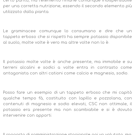
certo punto, ma l'elemento rimane comunque indispensabile
per una corretta nutrizione, essendo il secondo elemento più
utilizzato dalla pianta.
Le graminacee comunque lo consumano e dire che un
tappeto erboso che si rispetti ha sempre potassio disponibile
al suolo, molte volte è vero ma altre volte non lo è.
Il potassio molte volte è anche presente, ma immobile e su
terreni alcalini e sodici a volte entra in contrasto come
antagonista con altri cationi come calcio e magnesio, sodio.
Posso fare un esempio di un tappeto erboso che mi capitò
qualche tempo fà, costituito con lapillo e pozzolana, con
contenuti di magnesio e sodio elevati, CSC non ottimale, il
potassio era presente ma non scambiabile e si è dovuto
intervenire con apporti.
Il rapporto di somministrazione stagionale poi va valutato, ma