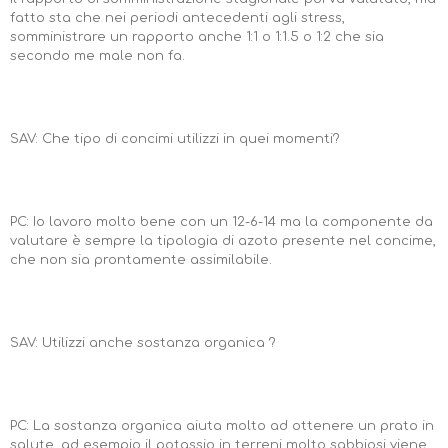
fatto sta che nei periodi antecedenti agli stress,
somministrare un rapporto anche 1:1 o 1:1.5 o 1:2 che sia
secondo me male non fa.
SAV: Che tipo di concimi utilizzi in quei momenti?
PC: Io lavoro molto bene con un 12-6-14 ma la componente da
valutare è sempre la tipologia di azoto presente nel concime,
che non sia prontamente assimilabile.
SAV: Utilizzi anche sostanza organica ?
PC: La sostanza organica aiuta molto ad ottenere un prato in
salute, ad esempio il potassio in terreni molto sabbiosi viene