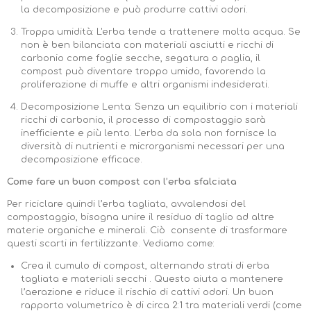
la decomposizione e può produrre cattivi odori.
Troppa umidità: L'erba tende a trattenere molta acqua. Se
non è ben bilanciata con materiali asciutti e ricchi di
carbonio come foglie secche, segatura o paglia, il
compost può diventare troppo umido, favorendo la
proliferazione di muffe e altri organismi indesiderati.
Decomposizione Lenta: Senza un equilibrio con i materiali
ricchi di carbonio, il processo di compostaggio sarà
inefficiente e più lento. L'erba da sola non fornisce la
diversità di nutrienti e microrganismi necessari per una
decomposizione efficace.
Come fare un buon compost con l’erba sfalciata
Per riciclare quindi l’erba tagliata, avvalendosi del
compostaggio, bisogna unire il residuo di taglio ad altre
materie organiche e minerali. Ciò consente di trasformare
questi scarti in fertilizzante. Vediamo come:
Crea il cumulo di compost, alternando strati di erba
tagliata e materiali secchi . Questo aiuta a mantenere
l’aerazione e riduce il rischio di cattivi odori. Un buon
rapporto volumetrico è di circa 2:1 tra materiali verdi (come