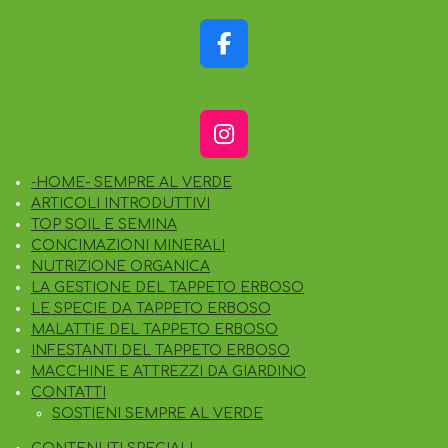
F
A
C
E
I
B
N
O
-HOME- SEMPRE AL VERDE
S
O
ARTICOLI INTRODUTTIVI
T
K
TOP SOIL E SEMINA
A
CONCIMAZIONI MINERALI
G
NUTRIZIONE ORGANICA
R
LA GESTIONE DEL TAPPETO ERBOSO
A
LE SPECIE DA TAPPETO ERBOSO
M
MALATTIE DEL TAPPETO ERBOSO
INFESTANTI DEL TAPPETO ERBOSO
MACCHINE E ATTREZZI DA GIARDINO
CONTATTI
SOSTIENI SEMPRE AL VERDE