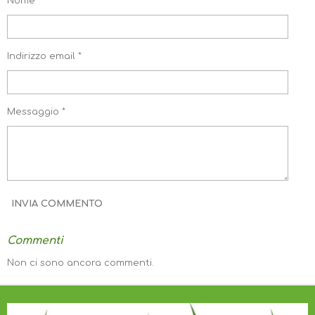
Nome *
I
I
I
I
D
D
D
D
I
I
I
I
Indirizzo email *
Messaggio *
INVIA COMMENTO
Commenti
Non ci sono ancora commenti.