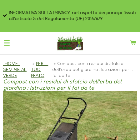
Vai
al
INFORMATIVA SULLA PRIVACY: nel rispetto dei principi fissati
contenuto
all’articolo 5 del Regolamento (UE) 2016/679.
principale
-HOME-
»
PER IL
»
Compost con i residui di sfalcio
SEMPRE AL
TUO
dell’erba del giardino : Istruzioni per il
VERDE
PRATO
fai da te
Compost con i residui di sfalcio dell’erba del
giardino : Istruzioni per il fai da te