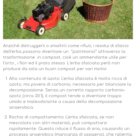
Anziché distruggerli o smaltirli come rifiuti, i residui di sfalcio
dell’erba possono diventare un “patrimonio” attraverso la
trasformazione in compost, cioè un ammendante utile per
l’orto , i fiori ed il prato stesso. L’erba sfalciata però non
produce da sola un buon compost per vari motivi:
Alto contenuto di azoto: L'erba sfalciata è molto ricca di
azoto, ma povera di carbonio, necessario per bilanciare la
decomposizione. Senza un corretto rapporto carbonio-
azoto (circa 30:1), il compost tende a diventare troppo
umido e maleodorante a causa della decomposizione
anaerobica.
Rischio di compattamento: L'erba sfalciata, se non
mescolata con altri materiali, può compattarsi
rapidamente. Questo riduce il flusso di aria, causando un
processo anaerobico (mancanza di ossigeno), che rallenta