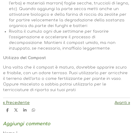
l’erba) e materiali marroni( foglie secche, truccioli di legno,
etc). Quando aggiungi la parte secca metti anche un
attivatore biologico e della farina di roccia da zeolite per
far partire velocemente la degradazione della sostanza
organica da parte dei funghi e batteri
Rivolta il cumulo ogni due settimane per favorire
l’ossigenazione e accelerare il processo di
decomposizione. Mantieni il compost umido, ma non
inzuppato; se necessario, innaffialo leggermente.
Utilizzo del Compost
Una volta che il compost è maturo, dovrebbe apparire scuro
e friabile, con un odore terroso. Puoi utilizzarlo per arricchire
il terreno dell’orto o come fertilizzante per piante in vaso.
Oppure miscelato a sabbia potrai utilizzarlo per le
terricciature di riporto sui tuoi prati
«
Precedente
Avanti
»
C
C
C
C
O
O
O
O
N
N
N
N
Aggiungi commento
D
D
D
D
I
I
I
I
V
V
V
V