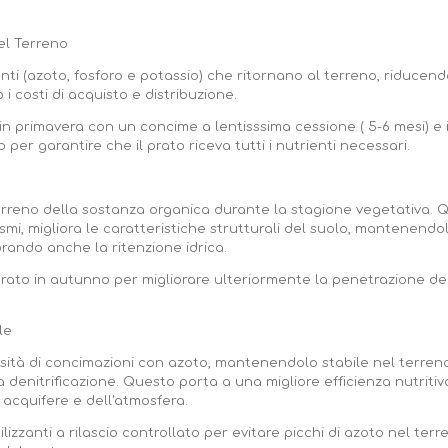
el Terreno
enti (azoto, fosforo e potassio) che ritornano al terreno, riducend
 i costi di acquisto e distribuzione.
a in primavera con un concime a lentisssima cessione ( 5-6 mesi) 
sio per garantire che il prato riceva tutti i nutrienti necessari.
l terreno della sostanza organica durante la stagione vegetativa. 
mi, migliora le caratteristiche strutturali del suolo, mantenend
iorando anche la ritenzione idrica.
 prato in autunno per migliorare ulteriormente la penetrazione del
le
essità di concimazioni con azoto, mantenendolo stabile nel terre
e la denitrificazione. Questo porta a una migliore efficienza nutriti
acquifere e dell'atmosfera.
tilizzanti a rilascio controllato per evitare picchi di azoto nel ter