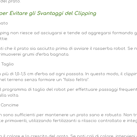
del prato.
 per Evitare gli Svantaggi del Clipping
nato
lipping non riesce ad asciugarsi e tende ad aggregarsi formando
tie.
ati che il prato sia asciutto prima di avviare il rasaerba robot. Se
/rimuoverei grumi d’erba bagnata.
 Taglio
 più di 1,0-1,5 cm d'erba ad ogni passata. In questo modo, il clip
l terreno senza formare un "falso feltro".
 il programma di taglio del robot per effettuare passaggi frequen
lla volta
.
l Concime
non sono sufficienti per mantenere un prato sano e robusto. Non t
 primaverili, utilizzando fertilizzanti a rilascio controllato e in
 il colore e la crescita del prato. Se noti cali di colore, intervieni