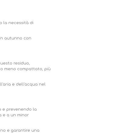
o la necessità di
e in autunno con
Questo residuo,
olo meno compattato, più
l'aria e dell'acqua nel
no e prevenendo la
va e a un minor
reno e garantire una