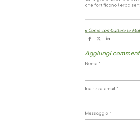
che fortificano l'erba se
«
Come combattere le Mala
C
C
C
O
O
O
N
N
N
D
D
D
Aggiungi comment
I
I
I
V
V
V
Nome *
I
I
I
D
D
D
I
I
I
Indirizzo email *
Messaggio *