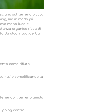
asciano sul terreno piccoli
ping, ma in modo più
iceva meno luce e
ostanza organica ricca di
tto da alcuni tagliaerba
mento come rifiuto
cumuli e semplificando la
antenendo il terreno umido
clipping contro