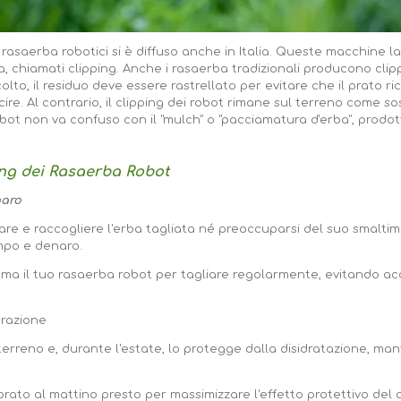
ei rasaerba robotici si è diffuso anche in Italia. Queste macchine l
a, chiamati clipping. Anche i rasaerba tradizionali producono clip
olto, il residuo deve essere rastrellato per evitare che il prato r
ire. Al contrario, il clipping dei robot rimane sul terreno come s
 robot non va confuso con il "mulch" o "pacciamatura d'erba", prodo
ing dei Rasaerba Robot
naro
are e raccogliere l'erba tagliata né preoccuparsi del suo smalti
mpo e denaro.
mma il tuo rasaerba robot per tagliare regolarmente, evitando ac
orazione
l terreno e, durante l'estate, lo protegge dalla disidratazione, m
il prato al mattino presto per massimizzare l'effetto protettivo del 