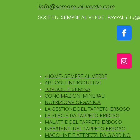
info@sempre-al-verde.com
SOSTIENI SEMPRE AL VERDE : PAYPAL info@
F
A
C
E
I
B
N
O
-HOME- SEMPRE AL VERDE
S
O
ARTICOLI INTRODUTTIVI
T
K
TOP SOIL E SEMINA
A
CONCIMAZIONI MINERALI
G
NUTRIZIONE ORGANICA
R
LA GESTIONE DEL TAPPETO ERBOSO
A
LE SPECIE DA TAPPETO ERBOSO
M
MALATTIE DEL TAPPETO ERBOSO
INFESTANTI DEL TAPPETO ERBOSO
MACCHINE E ATTREZZI DA GIARDINO