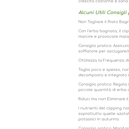
crescita costante e sana 
Alcuni Utili Consigli
Non Tagliare il Prato Bag
Con l'erba bagnata, il c
marcire e provocare malat
Consiglio pratico: Assicur
soffiatore per asciugare
Ottimizza la Frequenza di
Taglia poco e spesso, non
decomposto e integrato ne
Consiglio pratico: Regola
piccole quantità di erba a
Riduci ma non Eliminare i
I nutrienti del clipping 
soprattutto quelle azotate
potassici in autunno.
Consiglio pratico: Monitora