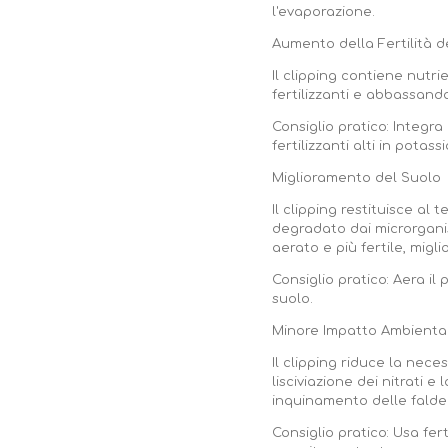
l'evaporazione.
Aumento della Fertilità d
Il clipping contiene nutri
fertilizzanti e abbassando
Consiglio pratico: Integr
fertilizzanti alti in potas
Miglioramento del Suolo
Il clipping restituisce a
degradato dai microrganis
aerato e più fertile, migl
Consiglio pratico: Aera il
suolo.
Minore Impatto Ambienta
Il clipping riduce la nec
lisciviazione dei nitrati 
inquinamento delle falde 
Consiglio pratico: Usa fer