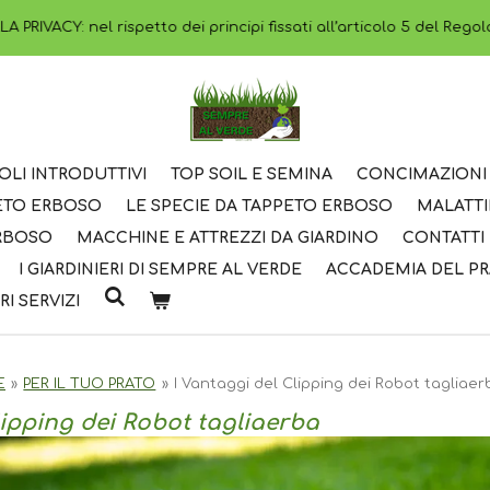
PRIVACY: nel rispetto dei principi fissati all’articolo 5 del Rego
OLI INTRODUTTIVI
TOP SOIL E SEMINA
CONCIMAZIONI 
PETO ERBOSO
LE SPECIE DA TAPPETO ERBOSO
MALATTI
ERBOSO
MACCHINE E ATTREZZI DA GIARDINO
CONTATTI
I GIARDINIERI DI SEMPRE AL VERDE
ACCADEMIA DEL P
RI SERVIZI
E
»
PER IL TUO PRATO
»
I Vantaggi del Clipping dei Robot tagliaer
lipping dei Robot tagliaerba