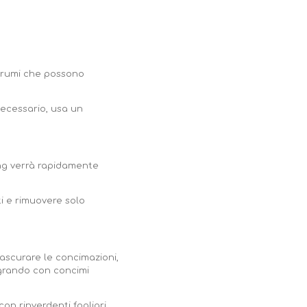
 grumi che possono
 necessario, usa un
ping verrà rapidamente
ti e rimuovere solo
rascurare le concimazioni,
tegrando con concimi
 con rinverdenti fogliari