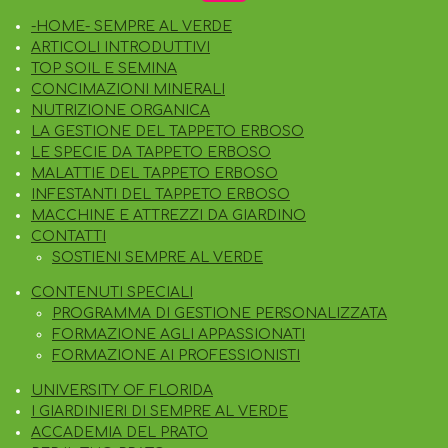
N
O
-HOME- SEMPRE AL VERDE
S
O
ARTICOLI INTRODUTTIVI
T
K
TOP SOIL E SEMINA
A
CONCIMAZIONI MINERALI
G
NUTRIZIONE ORGANICA
R
LA GESTIONE DEL TAPPETO ERBOSO
A
LE SPECIE DA TAPPETO ERBOSO
M
MALATTIE DEL TAPPETO ERBOSO
INFESTANTI DEL TAPPETO ERBOSO
MACCHINE E ATTREZZI DA GIARDINO
CONTATTI
SOSTIENI SEMPRE AL VERDE
CONTENUTI SPECIALI
PROGRAMMA DI GESTIONE PERSONALIZZATA
FORMAZIONE AGLI APPASSIONATI
FORMAZIONE AI PROFESSIONISTI
UNIVERSITY OF FLORIDA
I GIARDINIERI DI SEMPRE AL VERDE
ACCADEMIA DEL PRATO