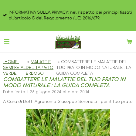
Vai
al
INFORMATIVA SULLA PRIVACY: nel rispetto dei principi fissati
contenuto
all’articolo 5 del Regolamento (UE) 2016/679.
principale
-HOME-
»
MALATTIE
»
COMBATTERE LE MALATTIE DEL
SEMPRE AL
DEL TAPPETO
TUO PRATO IN MODO NATURALE : LA
VERDE
ERBOSO
GUIDA COMPLETA
COMBATTERE LE MALATTIE DEL TUO PRATO IN
MODO NATURALE : LA GUIDA COMPLETA
Pubblicato il 26 giugno 2024 alle ore 20:14
A Cura di Dott. Agronomo Giuseppe Serenelli - per il tuo prato