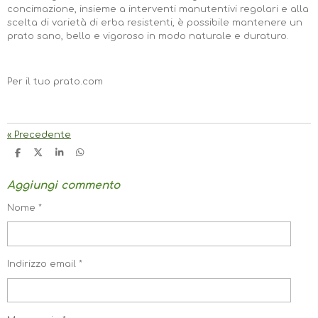
concimazione, insieme a interventi manutentivi regolari e alla
scelta di varietà di erba resistenti, è possibile mantenere un
prato sano, bello e vigoroso in modo naturale e duraturo.
Per il tuo prato.com
«
Precedente
C
C
C
C
O
O
O
O
N
N
N
N
Aggiungi commento
D
D
D
D
I
I
I
I
V
V
V
V
Nome *
I
I
I
I
D
D
D
D
I
I
I
I
Indirizzo email *