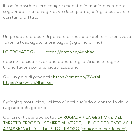
Il taglio dovrà essere sempre eseguito in maniera costante,
seguendo il ritmo vegetativo della pianta, a foglia asciutta e
con lama affilata.
Un prodotto a base di polvere di roccia o zeolite micronizzata
favorirà l'asciugatura pre taglio (il giorno prima)
LO TROVATE QUI : https://amzn.to/4ehbXdI
oppure la cicatrizzazione dopo il taglio. Anche le alghe
brune favoriscono la cicatrizzazione.
Qui un paio di prodotti :
https://amzn.to/3YwtXLl
https://amzn.to/4hoLVs1
Syringing mattutino, utilizzo di anti-rugiada o controllo della
rugiada obbligatorio.
Qui un articolo dedicato :
LA RUGIADA / LA GESTIONE DEL
TAPPETO ERBOSO | SEMPRE AL VERDE, IL BLOG DEDICATO AGLI
APPASSIONATI DEL TAPPETO ERBOSO (sempre-al-verde.com)