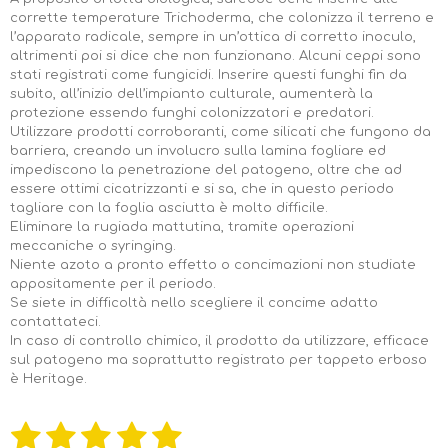
corrette temperature Trichoderma, che colonizza il terreno e
l’apparato radicale, sempre in un’ottica di corretto inoculo,
altrimenti poi si dice che non funzionano. Alcuni ceppi sono
stati registrati come fungicidi. Inserire questi funghi fin da
subito, all’inizio dell’impianto culturale, aumenterà la
protezione essendo funghi colonizzatori e predatori.
Utilizzare prodotti corroboranti, come silicati che fungono da
barriera, creando un involucro sulla lamina fogliare ed
impediscono la penetrazione del patogeno, oltre che ad
essere ottimi cicatrizzanti e si sa, che in questo periodo
tagliare con la foglia asciutta è molto difficile.
Eliminare la rugiada mattutina, tramite operazioni
meccaniche o syringing.
Niente azoto a pronto effetto o concimazioni non studiate
appositamente per il periodo.
Se siete in difficoltà nello scegliere il concime adatto
contattateci.
In caso di controllo chimico, il prodotto da utilizzare, efficace
sul patogeno ma soprattutto registrato per tappeto erboso
è Heritage.
1
2
3
4
5
I
V
n