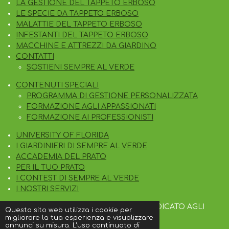
LA GESTIONE DEL TAPPETO ERBOSO
A
LE SPECIE DA TAPPETO ERBOSO
M
MALATTIE DEL TAPPETO ERBOSO
INFESTANTI DEL TAPPETO ERBOSO
MACCHINE E ATTREZZI DA GIARDINO
CONTATTI
SOSTIENI SEMPRE AL VERDE
CONTENUTI SPECIALI
PROGRAMMA DI GESTIONE PERSONALIZZATA
FORMAZIONE AGLI APPASSIONATI
FORMAZIONE AI PROFESSIONISTI
UNIVERSITY OF FLORIDA
I GIARDINIERI DI SEMPRE AL VERDE
ACCADEMIA DEL PRATO
PER IL TUO PRATO
I CONTEST DI SEMPRE AL VERDE
I NOSTRI SERVIZI
© 2023 SEMPRE AL VERDE IL BLOG DEDICATO AGLI
Questo sito web utilizza i cookie per
APPASSIONATI DEL TAPPETO ERBOSO
migliorare la tua esperienza e visualizzare
annunci su misura. L'uso continuato di