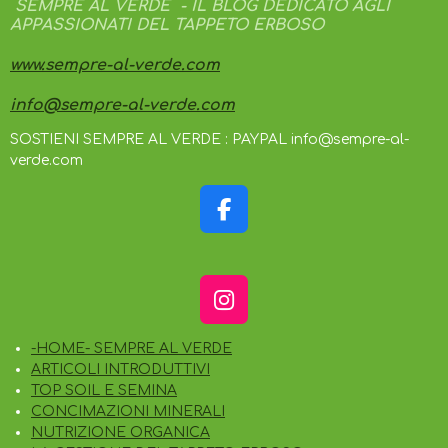
SEMPRE AL VERDE - IL BLOG DEDICATO AGLI
APPASSIONATI DEL TAPPETO ERBOSO
www.sempre-al-verde.com
info@sempre-al-verde.com
SOSTIENI SEMPRE AL VERDE : PAYPAL info@sempre-al-
verde.com
F
A
C
E
I
B
N
O
-HOME- SEMPRE AL VERDE
S
O
ARTICOLI INTRODUTTIVI
T
K
TOP SOIL E SEMINA
A
CONCIMAZIONI MINERALI
G
NUTRIZIONE ORGANICA
R