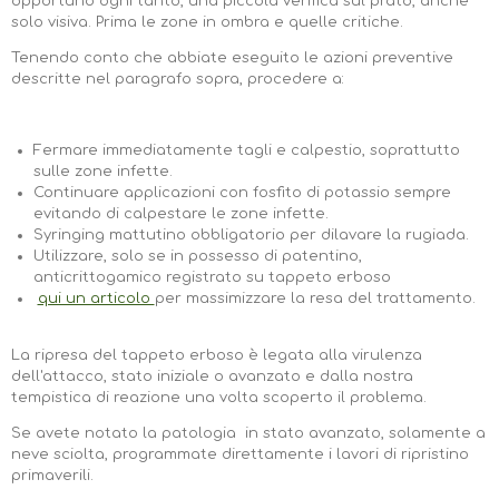
opportuno ogni tanto, una piccola verifica sul prato, anche
solo visiva. Prima le zone in ombra e quelle critiche.
Tenendo conto che abbiate eseguito le azioni preventive
descritte nel paragrafo sopra, procedere a:
Fermare immediatamente tagli e calpestio, soprattutto
sulle zone infette.
Continuare applicazioni con fosfito di potassio sempre
evitando di calpestare le zone infette.
Syringing mattutino obbligatorio per dilavare la rugiada.
Utilizzare, solo se in possesso di patentino,
anticrittogamico registrato su tappeto erboso
qui un articolo
per massimizzare la resa del trattamento.
La ripresa del tappeto erboso è legata alla virulenza
dell'attacco, stato iniziale o avanzato e dalla nostra
tempistica di reazione una volta scoperto il problema.
Se avete notato la patologia in stato avanzato, solamente a
neve sciolta, programmate direttamente i lavori di ripristino
primaverili.