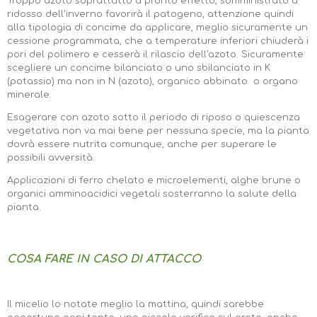
Troppo azoto soprattutto a pronto effetto, somministrato a
ridosso dell'inverno favorirà il patogeno, attenzione quindi
alla tipologia di concime da applicare, meglio sicuramente un
cessione programmata, che a temperature inferiori chiuderà i
pori del polimero e cesserà il rilascio dell'azoto. Sicuramente
scegliere un concime bilanciato o uno sbilanciato in K
(potassio) ma non in N (azoto), organico abbinato o organo
minerale.
Esagerare con azoto sotto il periodo di riposo o quiescenza
vegetativa non va mai bene per nessuna specie, ma la pianta
dovrà essere nutrita comunque, anche per superare le
possibili avversità.
Applicazioni di ferro chelato e microelementi, alghe brune o
organici amminoacidici vegetali sosterranno la salute della
pianta.
COSA FARE IN CASO DI ATTACCO
Il micelio lo notate meglio la mattina, quindi sarebbe