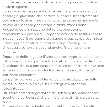
alcune regole per contrastare la patologia senza l’utilizzo di
anticrittogamici.
Sono ovviamente preferibili interventi in prevenzione alla
patologia, piuttosto che correre ai ripari successivamente.
Dovremmo tutti entrare nell’ottica che la prevenzione è la
chiave di successo per evitare e minimizzare i danni.
Riduzione ed eliminazione del feltro, operazione
fondamentale per pulire il tappeto erboso da residui vegetali
indecomposti. Il patogeno si sviluppa e sopravvive sugli stessi.
Effettuare chiodature, bucature e top dressing. Le
chiodature su terreni pesanti anche fino a novembre
compreso.
Rimozione delle foglie sull’area o residui vegetali come rami e
tutto quello che impedisce la corretta circolazione dell’aria.
Acidificare il suolo con zolfo e utilizzare del ferro chelato, che
su terreni alcalini o sub alcalini viene minimizzato nella
soluzione circolante.
Senza ferro vi è una problematica di sintetizzazione della
clorofilla, che è la chiave in un adeguato processo
fotosintetico.
Utilizzare batteri degradatori del feltro aiuta, come fornire
zuccheri e carboidrati, che stimolano l’attività microbica al
suolo.
A proposito di lotta biologica, sarebbe bene inserire alle