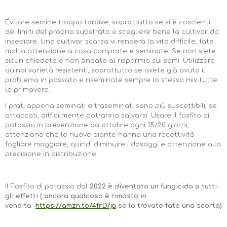
Evitare semine troppo tardive, soprattutto se si è coscienti
dei limiti del proprio substrato e scegliere bene la cultivar da
insediare. Una cultivar scarsa vi renderà la vita difficile, fate
molta attenzione a cosa comprate e seminate. Se non siete
sicuri chiedete e non andate al risparmio sui semi. Utilizzare
quindi varietà resistenti, soprattutto se avete già avuto il
problema in passato e riseminate sempre lo stesso mix tutte
le primavere.
I prati appena seminati o traseminati sono più suscettibili, se
attaccati, difficilmente potranno salvarsi. Usare il fosfito di
potassio in prevenzione da ottobre ogni 15/20 giorni,
attenzione che le nuove piante hanno una recettività
fogliare maggiore, quindi diminuire i dosaggi e attenzione alla
precisione in distribuzione.
Il Fosfito di potassio dal
2022 è diventato un fungicida a tutti
gli effetti ( ancora qualcosa è rimasto in
vendita
https://amzn.to/4frD7ja
se lo trovate fate una scorta)