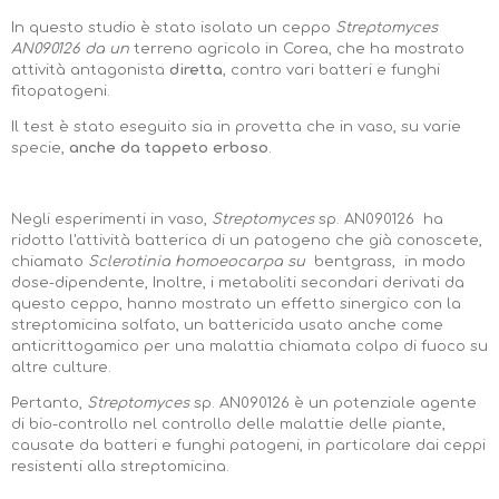
In questo studio è stato isolato un ceppo
Streptomyces
AN090126 da un
terreno agricolo in Corea, che ha mostrato
attività antagonista
diretta
, contro vari batteri e funghi
fitopatogeni.
Il test è stato eseguito sia in provetta che in vaso, su varie
specie,
anche da tappeto erboso
.
Negli esperimenti in vaso,
Streptomyces
sp. AN090126 ha
ridotto l'attività batterica di un patogeno che già conoscete,
chiamato
Sclerotinia homoeocarpa su
bentgrass,
in modo
dose-dipendente, Inoltre, i metaboliti secondari derivati da
questo ceppo, hanno mostrato un effetto sinergico con la
streptomicina solfato, un battericida usato anche come
anticrittogamico per una malattia chiamata colpo di fuoco su
altre culture.
Pertanto,
Streptomyces
sp. AN090126 è un potenziale agente
di bio-controllo nel controllo delle malattie delle piante,
causate da batteri e funghi patogeni, in particolare dai ceppi
resistenti alla streptomicina.