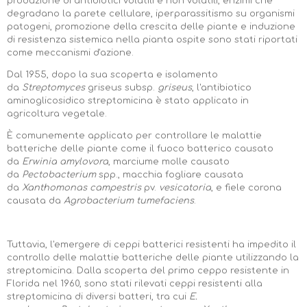
produzione di antibiotici volatili e non volatili, enzimi che
degradano la parete cellulare, iperparassitismo su organismi
patogeni, promozione della crescita delle piante e induzione
di resistenza sistemica nella pianta ospite sono stati riportati
come meccanismi d'azione.
Dal 1955, dopo la sua scoperta e isolamento
da
Streptomyces
griseus subsp.
griseus
, l'antibiotico
aminoglicosidico streptomicina è stato applicato in
agricoltura vegetale.
È comunemente applicato per controllare le malattie
batteriche delle piante come il fuoco batterico causato
da
Erwinia amylovora
, marciume molle causato
da
Pectobacterium
spp., macchia fogliare causata
da
Xanthomonas campestris
pv.
vesicatoria
, e fiele corona
causata da
Agrobacterium tumefaciens
.
Tuttavia, l'emergere di ceppi batterici resistenti ha impedito il
controllo delle malattie batteriche delle piante utilizzando la
streptomicina. Dalla scoperta del primo ceppo resistente in
Florida nel 1960, sono stati rilevati ceppi resistenti alla
streptomicina di diversi batteri, tra cui
E.