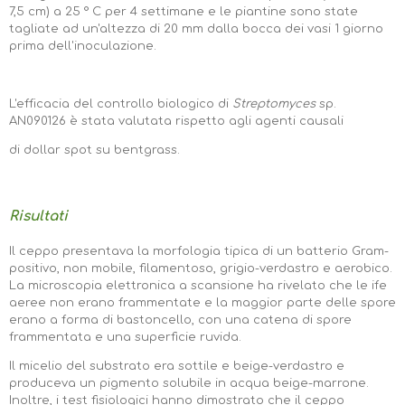
7,5 cm) a 25 ° C per 4 settimane e le piantine sono state
tagliate ad un'altezza di 20 mm dalla bocca dei vasi 1 giorno
prima dell'inoculazione.
L'efficacia del controllo biologico di
Streptomyces
sp.
AN090126 è stata valutata rispetto agli agenti causali
di dollar spot su bentgrass.
Risultati
Il ceppo presentava la morfologia tipica di un batterio Gram-
positivo, non mobile, filamentoso, grigio-verdastro e aerobico.
La microscopia elettronica a scansione ha rivelato che le ife
aeree non erano frammentate e la maggior parte delle spore
erano a forma di bastoncello, con una catena di spore
frammentata e una superficie ruvida.
Il micelio del substrato era sottile e beige-verdastro e
produceva un pigmento solubile in acqua beige-marrone.
Inoltre, i test fisiologici hanno dimostrato che il ceppo