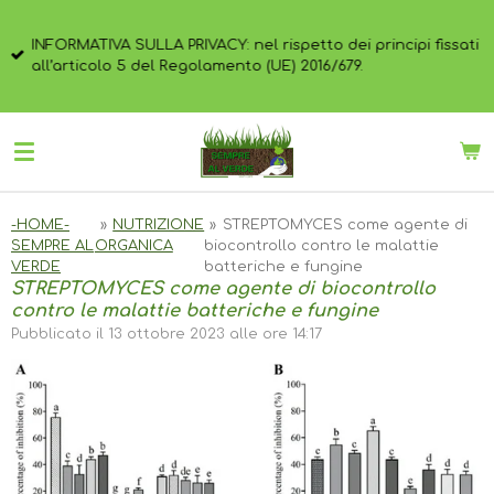
Vai
al
INFORMATIVA SULLA PRIVACY: nel rispetto dei principi fissati
contenuto
all’articolo 5 del Regolamento (UE) 2016/679.
principale
-HOME-
»
NUTRIZIONE
»
STREPTOMYCES come agente di
SEMPRE AL
ORGANICA
biocontrollo contro le malattie
VERDE
batteriche e fungine
STREPTOMYCES come agente di biocontrollo
contro le malattie batteriche e fungine
Pubblicato il 13 ottobre 2023 alle ore 14:17