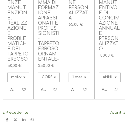
ENZE
MMA DI
NE
MANUT
t
MANUT
FORMAZ
PERSON
ENTIVO
e
ENZION
IONE
ALIZZAT
E DI
l
E,
APPASSI
A
CONCIM
l
REALIZZ
ONATI E
AZIONE
65,00 €
e
AZIONE
PROFES
ANNUAL
E
SIONISTI
E
PROBLE
-
PERSON
MATICH
TAPPETO
ALIZZAT
E DEL
ERBOSO
O
TAPPETO
ORNAM
100,00 €
ERBOSO
ENTALE-
50,00 €
350,00 €
AGGIUNGI AL CARRELLO
AGGIUNGI AL CARRELLO
AGGIUNGI AL CARRELLO
AGGIUNGI A
«
Precedente
Avanti
»
C
C
C
C
O
O
O
O