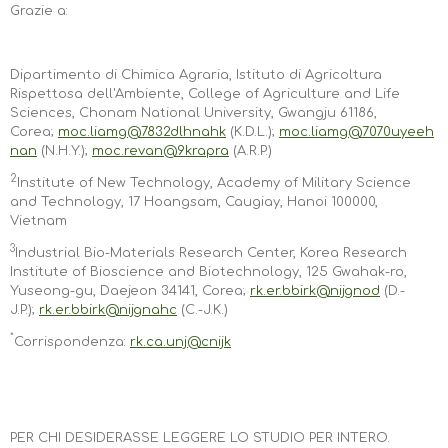
Grazie a:
Dipartimento di Chimica Agraria, Istituto di Agricoltura
Rispettosa dell'Ambiente, College of Agriculture and Life
Sciences, Chonam National University, Gwangju 61186,
Corea;
moc.liamg@7832dlhnahk
(K.D.L.);
moc.liamg@7070uyeeh
nan
(N.H.Y.);
moc.revan@9krapra
(A.R.P.)
2
Institute of New Technology, Academy of Military Science
and Technology, 17 Hoangsam, Caugiay, Hanoi 100000,
Vietnam
3
Industrial Bio-Materials Research Center, Korea Research
Institute of Bioscience and Biotechnology, 125 Gwahak-ro,
Yuseong-gu, Daejeon 34141, Corea;
rk.er.bbirk@nijgnod
(D.-
J.P.);
rk.er.bbirk@nijgnahc
(C.-J.K.)
*
Corrispondenza:
rk.ca.unj@cnijk
PER CHI DESIDERASSE LEGGERE LO STUDIO PER INTERO.