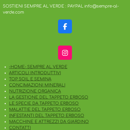
SOSTIENI SEMPRE AL VERDE : PAYPAL info@sempre-al-
verde.com
F
A
C
E
I
B
N
O
-HOME- SEMPRE AL VERDE
S
O
ARTICOLI INTRODUTTIVI
T
K
TOP SOIL E SEMINA
A
CONCIMAZIONI MINERALI
G
NUTRIZIONE ORGANICA
R
LA GESTIONE DEL TAPPETO ERBOSO
A
LE SPECIE DA TAPPETO ERBOSO
M
MALATTIE DEL TAPPETO ERBOSO
INFESTANTI DEL TAPPETO ERBOSO
MACCHINE E ATTREZZI DA GIARDINO
CONTATTI