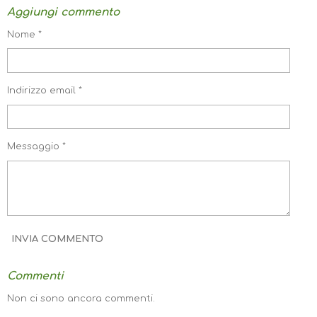
N
N
N
N
Aggiungi commento
D
D
D
D
I
I
I
I
V
V
V
V
Nome *
I
I
I
I
D
D
D
D
I
I
I
I
Indirizzo email *
Messaggio *
INVIA COMMENTO
Commenti
Non ci sono ancora commenti.