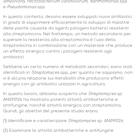
amylovora
,
Pectobacterium carotovorum
,
Xanthomonas
spp.
e
Pseudomonas
spp.
In questo contesto, devono essere sviluppati nuovi antibiotici
in grado di sopprimere efficacemente lo sviluppo di malattie
delle piante causate da agenti patogeni batterici resistenti
alla streptomicina. Nel frattempo, un metodo secondario per
superare la resistenza alla streptomicina è l'uso della
streptomicina in combinazione con un materiale che produce
un effetto sinergico contro i patogeni resistenti agli
antibiotici.
Sebbene un certo numero di metaboliti secondari, siano stati
identificati in
Streptomyces
spp, per quanto ne sappiamo, non
vi è alcuna relazione sui metaboliti che producono effetti
sinergici con gli antibiotici utilizzati in agricoltura.
In questo lavoro, abbiamo scoperto che
Streptomyces
sp.
AN090126 ha mostrato potenti attività antibatteriche e
antifungine, nonché attività sinergica con streptomicina.
Quindi, gli obiettivi del presente studio erano:
(1) Identificare e caratterizzare
Streptomyces
sp. AN090126.
(2) Esaminare le attività antibatteriche e antifungine.