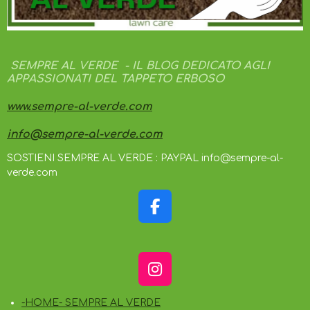
SEMPRE AL VERDE - IL BLOG DEDICATO AGLI
APPASSIONATI DEL TAPPETO ERBOSO
www.sempre-al-verde.com
info@sempre-al-verde.com
SOSTIENI SEMPRE AL VERDE : PAYPAL info@sempre-al-
verde.com
F
A
C
E
I
B
N
O
-HOME- SEMPRE AL VERDE
S
O