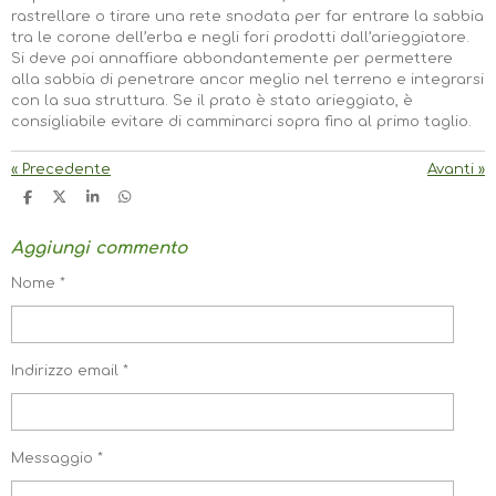
rastrellare o tirare una rete snodata per far entrare la sabbia
tra le corone dell’erba e negli fori prodotti dall’arieggiatore.
Si deve poi annaffiare abbondantemente per permettere
alla sabbia di penetrare ancor meglio nel terreno e integrarsi
con la sua struttura. Se il prato è stato arieggiato, è
consigliabile evitare di camminarci sopra fino al primo taglio.
«
Precedente
Avanti
»
C
C
C
C
O
O
O
O
N
N
N
N
Aggiungi commento
D
D
D
D
I
I
I
I
V
V
V
V
Nome *
I
I
I
I
D
D
D
D
I
I
I
I
Indirizzo email *
Messaggio *