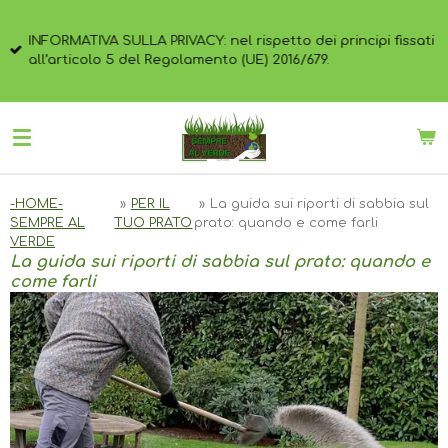
Vai
al
INFORMATIVA SULLA PRIVACY: nel rispetto dei principi fissati
contenuto
all’articolo 5 del Regolamento (UE) 2016/679.
principale
-HOME-
»
PER IL
»
La guida sui riporti di sabbia sul
SEMPRE AL
TUO PRATO
prato: quando e come farli
VERDE
La guida sui riporti di sabbia sul prato: quando e
come farli