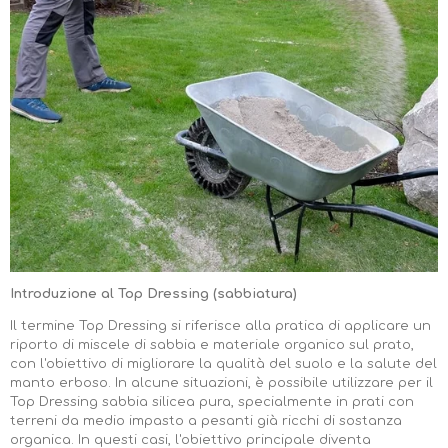
Introduzione al Top Dressing (sabbiatura)
Il termine Top Dressing si riferisce alla pratica di applicare un
riporto di miscele di sabbia e materiale organico sul prato,
con l'obiettivo di migliorare la qualità del suolo e la salute del
manto erboso. In alcune situazioni, è possibile utilizzare per il
Top Dressing sabbia silicea pura, specialmente in prati con
terreni da medio impasto a pesanti già ricchi di sostanza
organica. In questi casi, l'obiettivo principale diventa