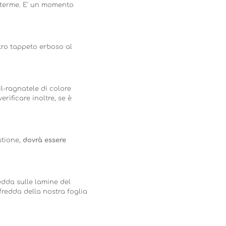
oterme. E' un momento
tro tappeto erboso al
l-ragnatele di colore
ificare inoltre, se è
stione,
dovrà essere
edda sulle lamine del
redda della nostra foglia