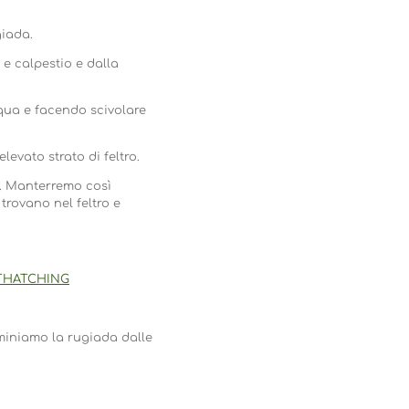
giada.
 e calpestio e dalla
qua e facendo scivolare
evato strato di feltro.
no. Manterremo così
trovano nel feltro e
ETHATCHING
miniamo la rugiada dalle