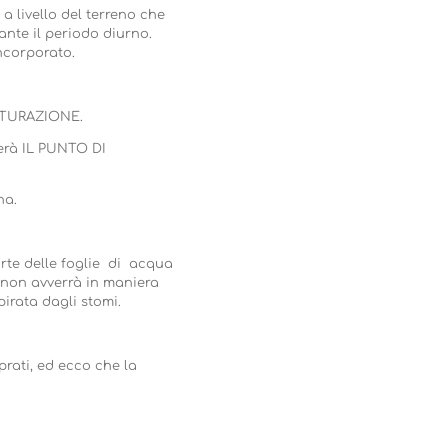
a livello del terreno che
ante il periodo diurno.
ncorporato.
SATURAZIONE.
gerà IL PUNTO DI
na.
rte delle foglie di acqua
 non avverrà in maniera
pirata dagli stomi.
 prati, ed ecco che la