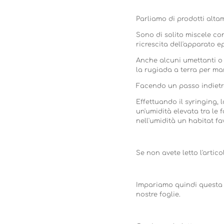
Parliamo di prodotti altam
Sono di solito miscele con
ricrescita dell'apparato e
Anche alcuni umettanti o 
la rugiada a terra per ma
Facendo un passo indietro,
Effettuando il syringing, 
un'umidità elevata tra le 
nell'umidità un habitat fav
Se non avete letto l'artico
Impariamo quindi questa 
nostre foglie.