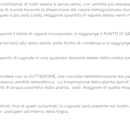
ncomitanza di notti serene e senza vento, con umidità più elevata 
nza di nuvole favorirà la dispersione del calore immagazzinato dur
queo e più sarà calda, maggiore quantità di vapore stesso verrà i
uindi il limite di vapore incorporato, si raggiunge il PUNTO DI 
re tornerà allo stato solido sotto forma di condensa e si raggiun
ul punto di rugiada in una qualsiasi stazione meteo della vostra zo
ondere con la GUTTAZIONE, che consiste nell'eliminazione dal pa
cessiva umidità atmosferica. La traspirazione della pianta quindi
ità di acqua assorbita dalla pianta, sarà maggiore di quella tras
ltrati, fino al quelli autunnali, la rugiada sarà presente sui nostri
 i patogeni all'interno della foglia.