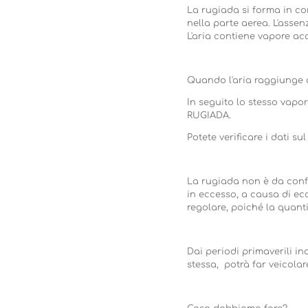
La rugiada si forma in co
nella parte aerea. L'asse
L'aria contiene vapore ac
Quando l'aria raggiunge q
In seguito lo stesso vapo
RUGIADA.
Potete verificare i dati s
La rugiada non è da conf
in eccesso, a causa di ec
regolare, poiché la quant
Dai periodi primaverili ino
stessa, potrà far veicolare