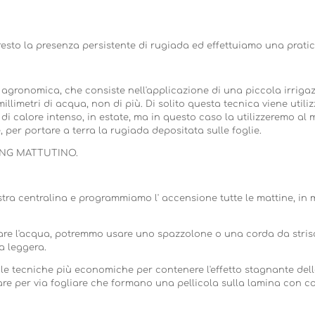
resto la presenza persistente di rugiada ed effettuiamo una prat
a agronomica, che consiste nell'applicazione di una piccola irriga
millimetri di acqua, non di più. Di solito questa tecnica viene utili
di calore intenso, in estate, ma in questo caso la utilizzeremo al
, per portare a terra la rugiada depositata sulle foglie.
GING MATTUTINO.
tra centralina e programmiamo l' accensione tutte le mattine, in
re l'acqua, potremmo usare uno spazzolone o una corda da strisci
a leggera.
e tecniche più economiche per contenere l'effetto stagnante del
are per via fogliare che formano una pellicola sulla lamina con 