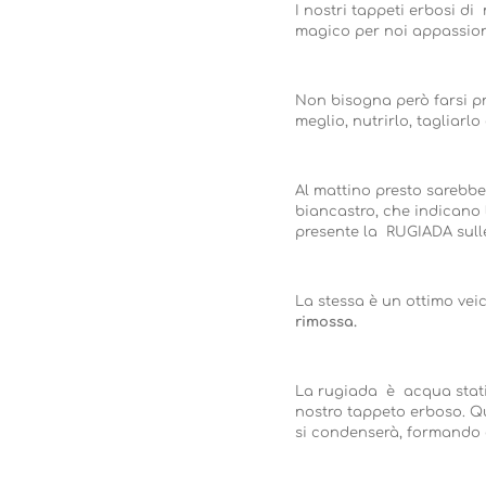
I nostri tappeti erbosi d
magico per noi appassion
Non bisogna però farsi pr
meglio, nutrirlo, tagliarl
Al mattino presto sarebbe
biancastro, che indicano 
presente la RUGIADA sulle
La stessa è un ottimo veic
rimossa.
La rugiada è acqua statica
nostro tappeto erboso. Qu
si condenserà, formando 