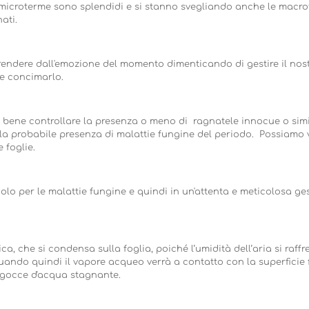
i microterme sono splendidi e si stanno svegliando anche le macr
ati.
endere dall'emozione del momento dimenticando di gestire il nos
o e concimarlo.
 bene controllare la presenza o meno di ragnatele innocue o simi
la probabile presenza di malattie fungine del periodo. Possiamo ver
 foglie.
olo per le malattie fungine e quindi in un'attenta e meticolosa ge
, che si condensa sulla foglia, poiché l’umidità dell’aria si raffr
ando quindi il vapore acqueo verrà a contatto con la superficie f
gocce d'acqua stagnante.