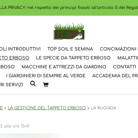
PRIVACY: nel rispetto dei principi fissati all’articolo 5 del Rego
OLI INTRODUTTIVI
TOP SOIL E SEMINA
CONCIMAZIONI 
PETO ERBOSO
LE SPECIE DA TAPPETO ERBOSO
MALATTI
ERBOSO
MACCHINE E ATTREZZI DA GIARDINO
CONTATTI
I GIARDINIERI DI SEMPRE AL VERDE
ACCADEMIA DEL P
RI SERVIZI
DE
»
LA GESTIONE DEL TAPPETO ERBOSO
»
LA RUGIADA
3 alle ore 15:41