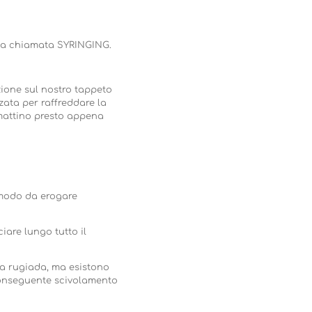
ica chiamata SYRINGING.
zione sul nostro tappeto
zzata per raffreddare la
 mattino presto appena
 modo da erogare
are lungo tutto il
la rugiada, ma esistono
conseguente scivolamento