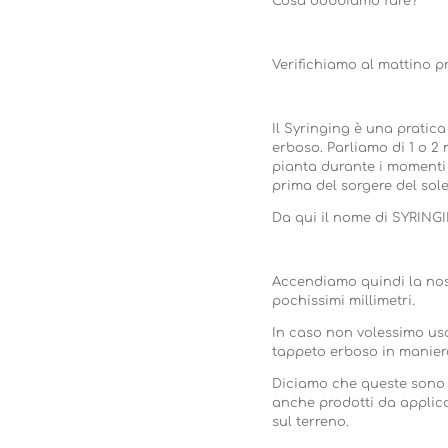
Cosa dobbiamo fare?
Verifichiamo al mattino p
Il Syringing è una pratic
erboso. Parliamo di 1 o 2 
pianta durante i momenti 
prima del sorgere del sole
Da qui il nome di SYRIN
Accendiamo quindi la nos
pochissimi millimetri.
In caso non volessimo usa
tappeto erboso in manier
Diciamo che queste sono l
anche prodotti da applic
sul terreno.