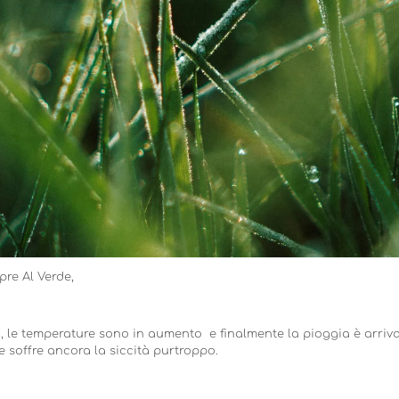
pre Al Verde,
, le temperature sono in aumento e finalmente la pioggia è arriv
 soffre ancora la siccità purtroppo.