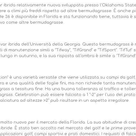
var ibrida relativamente nuova sviluppata presso l'Oklahoma State 
ere a climi più freddi rispetto ad altre bermudagrasse. È anche p
de 36 è disponibile in Florida e sta funzionando bene, tuttavia è 
ivo come altre bermudagrasse.
ar ibrida dell'Università della Georgia. Questo bermudagrass è m
lli di manutenzione simili a "Tifway", "TifGrand" e "TifSport". 'TifTu
lungo in autunno, e la sua risposta all'ombra è simile a 'TifGrand'
on" è una varietà versatile che viene utilizzata su campi da golf, 
ra e una qualità delle foglie fini, ma non richiede tanta manute
rass a tessitura fine. Ha una buona tolleranza al traffico e tolle
rass. Celebration può essere falciato a 1 "-2" per l'uso del prato
alciatura ad altezze >2" può risultare in un aspetto irregolare.
 molto nuovo per il mercato della Florida. La sua abitudine di cre
r ibride. È stato ben accolto nel mercato del golf e le prime prov
pplicazioni: golf, campi sportivi e prati domestici. I requisiti di fal