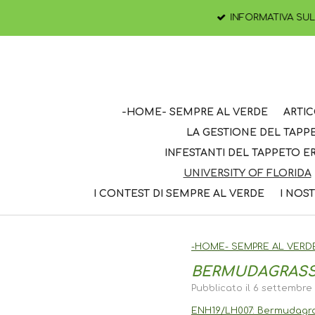
Vai
INFORMATIVA SULLA 
al
contenuto
principale
-HOME- SEMPRE AL VERDE
ARTIC
LA GESTIONE DEL TAP
INFESTANTI DEL TAPPETO 
UNIVERSITY OF FLORIDA
I CONTEST DI SEMPRE AL VERDE
I NOST
-HOME- SEMPRE AL VERD
BERMUDAGRASS P
Pubblicato il 6 settembre 
ENH19/LH007: Bermudagras