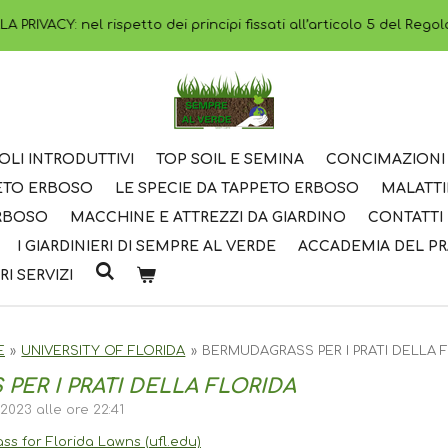
PRIVACY: nel rispetto dei principi fissati all’articolo 5 del Rego
OLI INTRODUTTIVI
TOP SOIL E SEMINA
CONCIMAZIONI 
PETO ERBOSO
LE SPECIE DA TAPPETO ERBOSO
MALATTI
ERBOSO
MACCHINE E ATTREZZI DA GIARDINO
CONTATTI
I GIARDINIERI DI SEMPRE AL VERDE
ACCADEMIA DEL P
RI SERVIZI
E
»
UNIVERSITY OF FLORIDA
»
BERMUDAGRASS PER I PRATI DELLA 
ER I PRATI DELLA FLORIDA
2023 alle ore 22:41
s for Florida Lawns (ufl.edu)