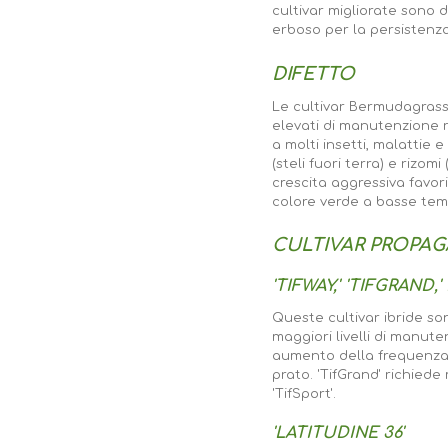
cultivar migliorate sono 
erboso per la persistenza
DIFETTO
Le cultivar Bermudagrass 
elevati di manutenzione r
a molti insetti, malattie
(steli fuori terra) e riz
crescita aggressiva favo
colore verde a basse tem
CULTIVAR PROPAG
'TIFWAY,' 'TIFGRAND,'
Queste cultivar ibride so
maggiori livelli di manut
aumento della frequenza d
prato. 'TifGrand' richiede
'TifSport'.
'LATITUDINE 36'