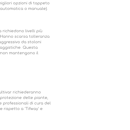
gliori opzioni di tappeto
e (automatica o manuale).
richiedono livelli più
. Hanno scarsa tolleranza
aggressivo da stoloni
esaggistiche. Questa
e non mantengono il
ultivar richiederanno
 protezione delle piante,
 professionali di cura del
 rispetto a 'Tifway' e