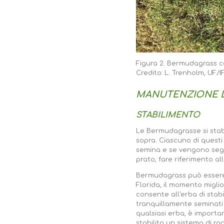
Figura 2.
Bermudagrass 
Credito: L. Trenholm, UF/I
MANUTENZIONE D
STABILIMENTO
Le Bermudagrasse si stab
sopra. Ciascuno di quest
semina e se vengono segui
prato, fare riferimento al
Bermudagrass può essere s
Florida, il momento miglio
consente all'erba di stabi
tranquillamente seminati f
qualsiasi erba, è importa
stabilito un sistema di ra