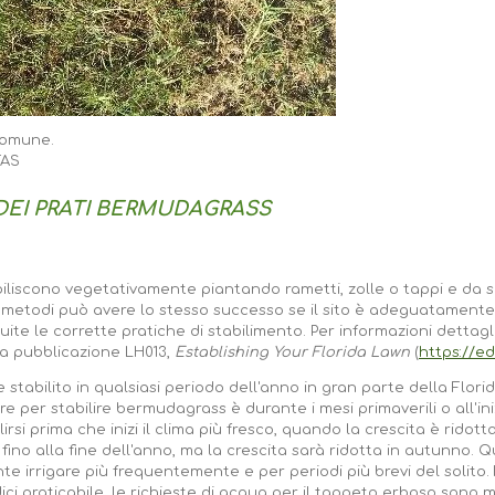
comune.
FAS
EI PRATI BERMUDAGRASS
iliscono vegetativamente piantando rametti, zolle o tappi e da
i metodi può avere lo stesso successo se il sito è adeguatamente
te le corrette pratiche di stabilimento. Per informazioni dettagl
la pubblicazione LH013,
Establishing Your Florida Lawn
(
https://ed
tabilito in qualsiasi periodo dell'anno in gran parte della Flori
re per stabilire bermudagrass è durante i mesi primaverili o all'ini
lirsi prima che inizi il clima più fresco, quando la crescita è ridot
ino alla fine dell'anno, ma la crescita sarà ridotta in autunno. Q
nte irrigare più frequentemente e per periodi più brevi del solito
dici praticabile, le richieste di acqua per il tappeto erboso sono m