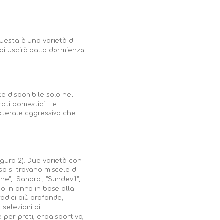
uesta è una varietà di
ndi uscirà dalla dormienza
e disponibile solo nel
rati domestici. Le
laterale aggressiva che
gura 2). Due varietà con
so si trovano miscele di
e", "Sahara", "Sundevil",
no in anno in base alla
radici più profonde,
selezioni di
er prati, erba sportiva,