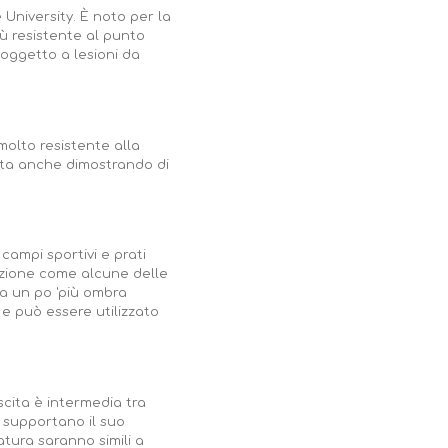
University. È noto per la
iù resistente al punto
soggetto a lesioni da
olto resistente alla
f' sta anche dimostrando di
campi sportivi e prati
nzione come alcune delle
ra un po 'più ombra
 e può essere utilizzato
scita è intermedia tra
e supportano il suo
ciatura saranno simili a