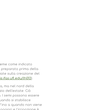
 seme come indicato
 preparato prima della
iate sulla creazione del
is.ifas.ufl.edu/lh013
).
da, ma nel nord della
zio dell'estate. Ciò
ta. I semi possono essere
uando si stabilisce
. Fino a quando non viene
aggiori e l'irrigazione è