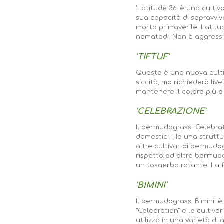
'Latitude 36' è una culti
sua capacità di sopravviv
morto primaverile. Latitu
nematodi. Non è aggress
'TIFTUF'
Questa è una nuova cultiv
siccità, ma richiederà live
mantenere il colore più a 
'CELEBRAZIONE'
Il bermudagrass "Celebrati
domestici. Ha una struttu
altre cultivar di bermudag
rispetto ad altre bermudag
un tosaerba rotante. La f
'BIMINI'
Il bermudagrass 'Bimini' è
"Celebration" e le cultiva
utilizzo in una varietà di a