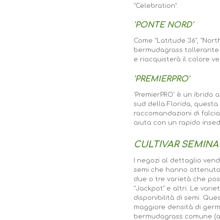
"Celebration".
'PONTE NORD'
Come "Latitude 36", "Nort
bermudagrass tollerante a
e riacquisterà il colore ve
'PREMIERPRO'
'PremierPRO' è un ibrido 
sud della Florida, questa 
raccomandazioni di falcia
aiuta con un rapido insed
CULTIVAR SEMINA
I negozi al dettaglio ve
semi che hanno ottenuto b
due o tre varietà che pos
"Jackpot" e altri. Le var
disponibilità di semi. Qu
maggiore densità di germo
bermudagrass comune (ad 