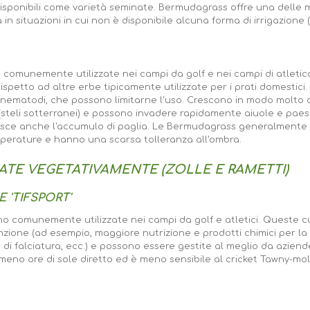
disponibili come varietà seminate. Bermudagrass offre una delle mi
 in situazioni in cui non è disponibile alcuna forma di irrigazion
comunemente utilizzate nei campi da golf e nei campi di atletica 
ispetto ad altre erbe tipicamente utilizzate per i prati domestici
 e nematodi, che possono limitarne l'uso. Crescono in modo molto 
omi (steli sotterranei) e possono invadere rapidamente aiuole e pa
risce anche l'accumulo di paglia. Le Bermudagrass generalment
perature e hanno una scarsa tolleranza all'ombra.
ATE VEGETATIVAMENTE (ZOLLE E RAMETTI)
 E 'TIFSPORT'
no comunemente utilizzate nei campi da golf e atletici. Queste c
enzione (ad esempio, maggiore nutrizione e prodotti chimici per la
i falciatura, ecc.) e possono essere gestite al meglio da aziende
 meno ore di sole diretto ed è meno sensibile al cricket Tawny-mole