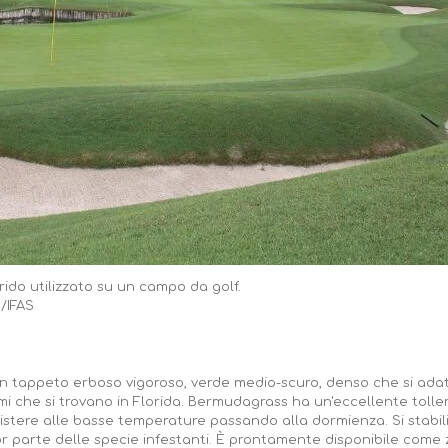
ido utilizzato su un campo da golf.
F/IFAS
 tappeto erboso vigoroso, verde medio-scuro, denso che si ada
imi che si trovano in Florida. Bermudagrass ha un'eccellente toller
esistere alle basse temperature passando alla dormienza. Si stab
 parte delle specie infestanti. È prontamente disponibile come z