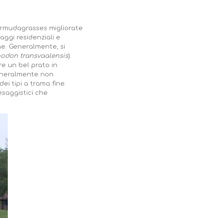
Bermudagrasses migliorate
saggi residenziali e
ne. Generalmente, si
odon transvaalensis
).
e un bel prato in
generalmente non
i tipi a trama fine.
esaggistici che