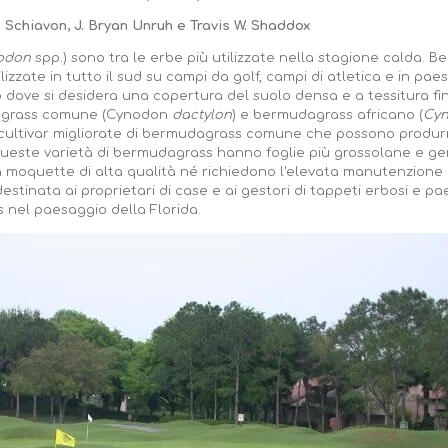
 Schiavon, J. Bryan Unruh e Travis W. Shaddox
odon
spp.) sono tra le erbe più utilizzate nella stagione calda. 
lizzate in tutto il sud su campi da golf, campi di atletica e in pae
lo dove si desidera una copertura del suolo densa e a tessitura fi
udagrass comune (Cynodon
dactylon
) e bermudagrass africano (
Cyn
i cultivar migliorate di bermudagrass comune che possono produrr
. Queste varietà di bermudagrass hanno foglie più grossolane e 
a moquette di alta qualità né richiedono l'elevata manutenzione de
stinata ai proprietari di case e ai gestori di tappeti erbosi e pa
nel paesaggio della Florida.