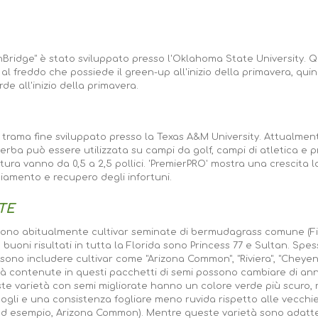
hBridge" è stato sviluppato presso l'Oklahoma State University. Q
l freddo che possiede il green-up all'inizio della primavera, qui
rde all'inizio della primavera.
a trama fine sviluppato presso la Texas A&M University. Attualment
erba può essere utilizzata su campi da golf, campi di atletica e p
tura vanno da 0,5 a 2,5 pollici. 'PremierPRO' mostra una crescita 
iamento e recupero degli infortuni.
TE
ndono abitualmente cultivar seminate di bermudagrass comune (Fi
uoni risultati in tutta la Florida sono Princess 77 e Sultan. Spes
sono includere cultivar come "Arizona Common", "Riviera", "Cheyenn
ietà contenute in questi pacchetti di semi possono cambiare di an
este varietà con semi migliorate hanno un colore verde più scuro, 
gli e una consistenza fogliare meno ruvida rispetto alle vecchie 
esempio, Arizona Common). Mentre queste varietà sono adatte p