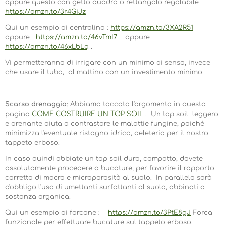
oppure questo con getto quadro o rettangolo regolabile
https://amzn.to/3r4GiJz
Qui un esempio di centralina :
https://amzn.to/3XA2R51
oppure
https://amzn.to/46vTmI7
oppure
https://amzn.to/46xLbLq
.
Vi permetteranno di irrigare con un minimo di senso, invece
che usare il tubo, al mattino con un investimento minimo.
Scarso drenaggio
: Abbiamo toccato l'argomento in questa
pagina
COME COSTRUIRE UN TOP SOIL
. Un top soil leggero
e drenante aiuta a contrastare le malattie fungine, poiché
minimizza l'eventuale ristagno idrico, deleterio per il nostro
tappeto erboso.
In caso quindi abbiate un top soil duro, compatto, dovete
assolutamente procedere a bucature, per favorire il rapporto
corretto di macro e microporosità al suolo. In parallelo sarà
d'obbligo l'uso di umettanti surfattanti al suolo, abbinati a
sostanza organica.
Qui un esempio di forcone :
https://amzn.to/3PtE8gJ
Forca
funzionale per effettuare bucature sul tappeto erboso.