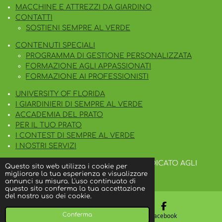
MACCHINE E ATTREZZI DA GIARDINO
CONTATTI
SOSTIENI SEMPRE AL VERDE
CONTENUTI SPECIALI
PROGRAMMA DI GESTIONE PERSONALIZZATA
FORMAZIONE AGLI APPASSIONATI
FORMAZIONE AI PROFESSIONISTI
UNIVERSITY OF FLORIDA
I GIARDINIERI DI SEMPRE AL VERDE
ACCADEMIA DEL PRATO
PER IL TUO PRATO
I CONTEST DI SEMPRE AL VERDE
I NOSTRI SERVIZI
© 2023 SEMPRE AL VERDE IL BLOG DEDICATO AGLI
Questo sito web utilizza i cookie per
APPASSIONATI DEL TAPPETO ERBOSO
migliorare la tua esperienza e visualizzare
annunci su misura. L'uso continuato di
questo sito conferma la tua accettazione
del nostro uso dei cookie.
Conferma
Email
Facebook