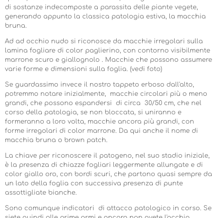
di sostanze indecomposte a parassita delle piante vegete,
generando appunto la classica patologia estiva, la macchia
bruna.
Ad ad occhio nudo si riconosce da macchie irregolari sulla
lamina fogliare di color paglierino, con contorno visibilmente
marrone scuro e giallognolo . Macchie che possono assumere
varie forme e dimensioni sulla foglia. (vedi foto)
Se guardassimo invece il nostro tappeto erboso dall'alto,
potremmo notare inizialmente, macchie circolari più o meno
grandi, che possono espandersi di circa 30/50 cm, che nel
corso della patologia, se non bloccata, si uniranno e
formeranno a loro volta, macchie ancora più grandi, con
forme irregolari di color marrone. Da qui anche il nome di
macchia bruna o brown patch.
La chiave per riconoscere il patogeno, nel suo stadio iniziale,
è la presenza di chiazze fogliari leggermente allungate e di
color giallo oro, con bordi scuri, che partono quasi sempre da
un lato della foglia con successiva presenza di punte
assottigliate bianche.
Sono comunque indicatori di attacco patologico in corso. Se
siete quindi alle prime armi e ancora non avete l'occhio,