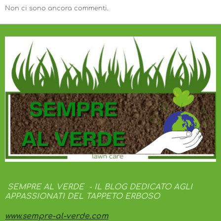
e
Non ci sono ancora commenti.
l
l
e
SEMPRE AL VERDE - IL BLOG DEDICATO AGLI
APPASSIONATI DEL TAPPETO ERBOSO
www.sempre-al-verde.com