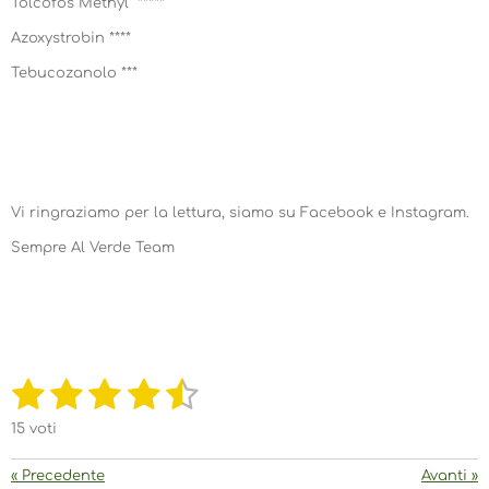
Tolcofos Methyl *****
Azoxystrobin ****
Tebucozanolo ***
Vi ringraziamo per la lettura, siamo su Facebook e Instagram.
Sempre Al Verde Team
1
2
3
4
5
I
V
n
a
v
s
s
s
s
s
l
15 voti
i
a
u
t
t
t
t
t
i
t
«
Precedente
Avanti
»
l