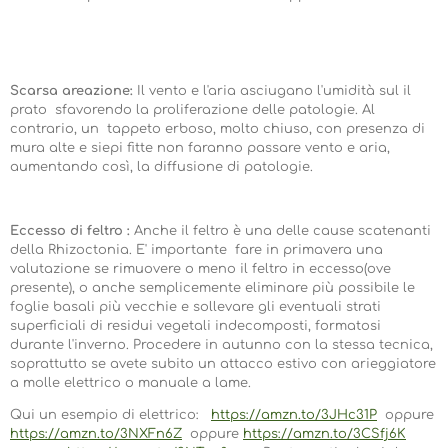
Scarsa areazione:
Il vento e l'aria asciugano l'umidità sul il
prato sfavorendo la proliferazione delle patologie. Al
contrario, un tappeto erboso, molto chiuso, con presenza di
mura alte e siepi fitte non faranno passare vento e aria,
aumentando così, la diffusione di patologie.
Eccesso di feltro :
Anche il feltro è una delle cause scatenanti
della Rhizoctonia. E' importante fare in primavera una
valutazione se rimuovere o meno il feltro in eccesso(ove
presente), o anche semplicemente eliminare più possibile le
foglie basali più vecchie e sollevare gli eventuali strati
superficiali di residui vegetali indecomposti, formatosi
durante l'inverno. Procedere in autunno con la stessa tecnica,
soprattutto se avete subito un attacco estivo con arieggiatore
a molle elettrico o manuale a lame.
Qui un esempio di elettrico:
https://amzn.to/3JHc31P
oppure
https://amzn.to/3NXFn6Z
oppure
https://amzn.to/3CSfj6K