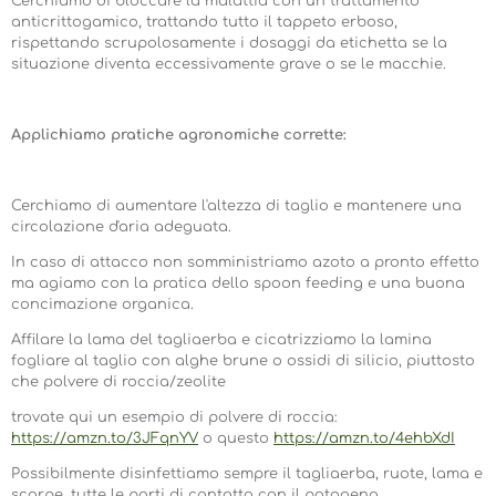
Cerchiamo di bloccare la malattia con un trattamento
anticrittogamico, trattando tutto il tappeto erboso,
rispettando scrupolosamente i dosaggi da etichetta se la
situazione diventa eccessivamente grave o se le macchie.
Applichiamo pratiche agronomiche corrette:
Cerchiamo di aumentare l'altezza di taglio e mantenere una
circolazione d'aria adeguata.
In caso di attacco non somministriamo azoto a pronto effetto
ma agiamo con la pratica dello spoon feeding e una buona
concimazione organica.
Affilare la lama del tagliaerba e cicatrizziamo la lamina
fogliare al taglio con alghe brune o ossidi di silicio, piuttosto
che polvere di roccia/zeolite
trovate qui un esempio di polvere di roccia:
https://amzn.to/3JFqnYV
o questo
https://amzn.to/4ehbXdI
Possibilmente disinfettiamo sempre il tagliaerba, ruote, lama e
scarpe, tutte le parti di contatto con il patogeno.