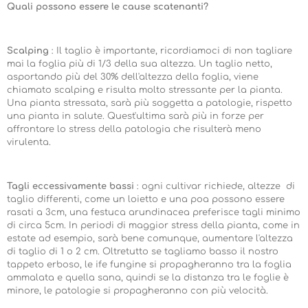
Quali possono essere le cause scatenanti?
Scalping
: Il taglio è importante, ricordiamoci di non tagliare
mai la foglia più di 1/3 della sua altezza. Un taglio netto,
asportando più del 30% dell'altezza della foglia, viene
chiamato scalping e risulta molto stressante per la pianta.
Una pianta stressata, sarà più soggetta a patologie, rispetto
una pianta in salute. Quest'ultima sarà più in forze per
affrontare lo stress della patologia che risulterà meno
virulenta.
Tagli eccessivamente bassi
: ogni cultivar richiede, altezze di
taglio differenti, come un loietto e una poa possono essere
rasati a 3cm, una festuca arundinacea preferisce tagli minimo
di circa 5cm. In periodi di maggior stress della pianta, come in
estate ad esempio, sarà bene comunque, aumentare l'altezza
di taglio di 1 o 2 cm. Oltretutto se tagliamo basso il nostro
tappeto erboso, le ife fungine si propagheranno tra la foglia
ammalata e quella sana, quindi se la distanza tra le foglie è
minore, le patologie si propagheranno con più velocità.