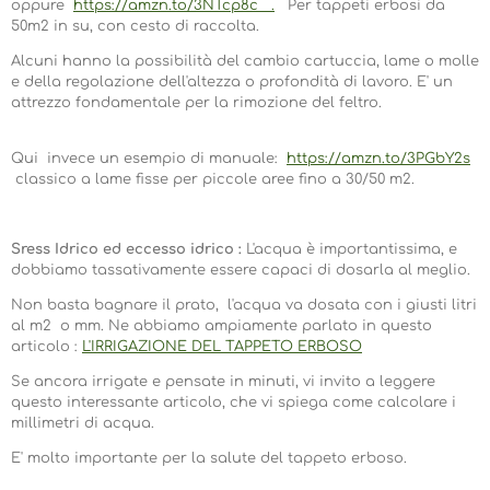
oppure
https://amzn.to/3NTcp8c .
Per tappeti erbosi da
50m2 in su, con cesto di raccolta.
Alcuni hanno la possibilità del cambio cartuccia, lame o molle
e della regolazione dell'altezza o profondità di lavoro. E' un
attrezzo fondamentale per la rimozione del feltro.
Qui invece un esempio di manuale:
https://amzn.to/3PGbY2s
classico a lame fisse per piccole aree fino a 30/50 m2.
Sress Idrico ed eccesso idrico :
L'acqua è importantissima, e
dobbiamo tassativamente essere capaci di dosarla al meglio.
Non basta bagnare il prato, l'acqua va dosata con i giusti litri
al m2 o mm. Ne abbiamo ampiamente parlato in questo
articolo :
L'IRRIGAZIONE DEL TAPPETO ERBOSO
Se ancora irrigate e pensate in minuti, vi invito a leggere
questo interessante articolo, che vi spiega come calcolare i
millimetri di acqua.
E' molto importante per la salute del tappeto erboso.