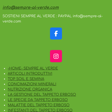
info@sempre-al-verde.com
SOSTIENI SEMPRE AL VERDE : PAYPAL info@sempre-al-
verde.com
F
A
C
E
I
B
N
O
-HOME- SEMPRE AL VERDE
S
O
ARTICOLI INTRODUTTIVI
T
K
TOP SOIL E SEMINA
A
CONCIMAZIONI MINERALI
G
NUTRIZIONE ORGANICA
R
LA GESTIONE DEL TAPPETO ERBOSO
A
LE SPECIE DA TAPPETO ERBOSO
M
MALATTIE DEL TAPPETO ERBOSO
INFESTANTI DEL TAPPETO ERBOSO